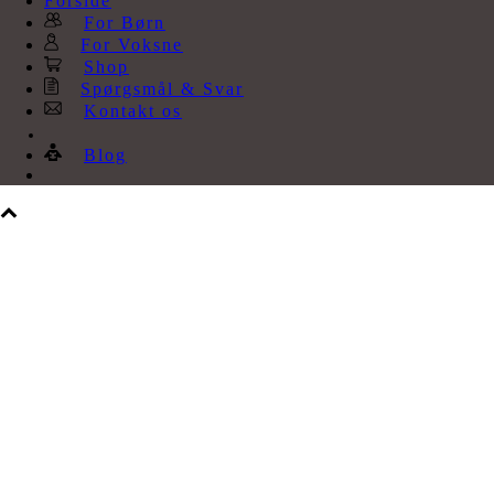
Forside
For Børn
For Voksne
Shop
Spørgsmål & Svar
Kontakt os
Blog