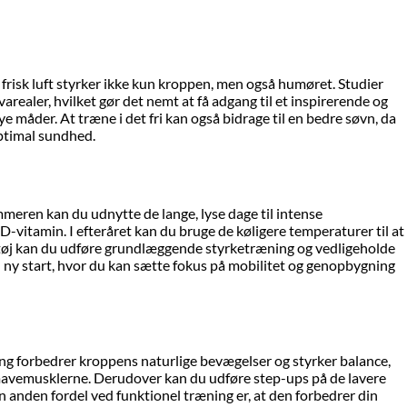
 frisk luft styrker ikke kun kroppen, men også humøret. Studier
arealer, hvilket gør det nemt at få adgang til et inspirerende og
 måder. At træne i det fri kan også bidrage til en bedre søvn, da
optimal sundhed.
mmeren kan du udnytte de lange, lyse dage til intense
vitamin. I efteråret kan du bruge de køligere temperaturer til at
te tøj kan du udføre grundlæggende styrketræning og vedligeholde
 ny start, hvor du kan sætte fokus på mobilitet og genopbygning
ing forbedrer kroppens naturlige bevægelser og styrker balance,
r mavemusklerne. Derudover kan du udføre step-ups på de lavere
 anden fordel ved funktionel træning er, at den forbedrer din