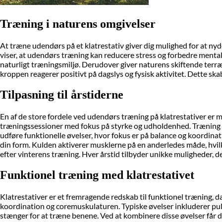
Træning i naturens omgivelser
At træne udendørs på et klatrestativ giver dig mulighed for at nyd
viser, at udendørs træning kan reducere stress og forbedre mentalt v
naturligt træningsmiljø. Derudover giver naturens skiftende terræn
kroppen reagerer positivt på dagslys og fysisk aktivitet. Dette s
Tilpasning til årstiderne
En af de store fordele ved udendørs træning på klatrestativer er m
træningssessioner med fokus på styrke og udholdenhed. Træning i m
udføre funktionelle øvelser, hvor fokus er på balance og koordina
din form. Kulden aktiverer musklerne på en anderledes måde, hvil
efter vinterens træning. Hver årstid tilbyder unikke muligheder, d
Funktionel træning med klatrestativet
Klatrestativer er et fremragende redskab til funktionel træning, 
koordination og coremuskulaturen. Typiske øvelser inkluderer pul
stænger for at træne benene. Ved at kombinere disse øvelser får d