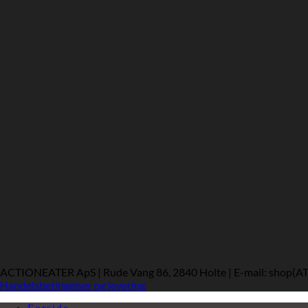
ACTIONEATER ApS | Rude Vang 86, 2840 Holte | E-mail: shop(AT)
Handelsbetingelser og levering