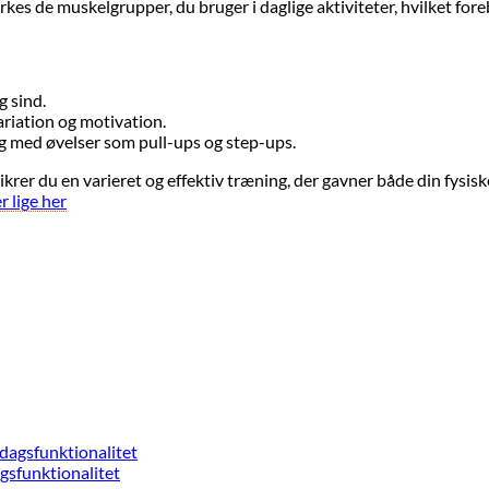
rkes de muskelgrupper, du bruger i daglige aktiviteter, hvilket for
g sind.
ariation og motivation.
ng med øvelser som pull-ups og step-ups.
sikrer du en varieret og effektiv træning, der gavner både din fysi
r lige her
gsfunktionalitet