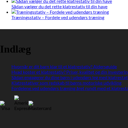
Sådan vælger du det rette klatrestativ til din have
Træningsstativ – Fordele ved udendørs træning
Indlæg
Hvornår er dit barn klar til et klatrestativ? Aldersguide
Hvad koster et klatrestativ? Priser, kvalitet og din investeri
Sådan engagerer du dine børn i udendørs leg med klatrestat
Klatrestativer som redskab til børns motoriske udvikling
Fordelene ved udendørs træning året rundt med et klatresta