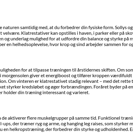
e naturen samtidig med, at du forbedrer din fysiske form. Sollys og
elvære. Klatrestativer kan opstilles i haven, i parker eller på skov
 og underlag mulighed for at udfordre din balance og styrke på nye
kaber en helhedsoplevelse, hvor krop og sind arbejder sammen for 
uligheden for at tilpasse træningen til årstidernes skiften. Om so
orgensolen giver et energiboost og tilfører kroppen værdifuldt D-
tion. Om vinteren er klatrestativet stadig relevant – med det ret
ket styrker kredsløbet og øger forbrændingen. Foråret byder på en
er holder din træning interessant og varieret.
da de aktiverer flere muskelgrupper på samme tid. Funktionel træn
l-ups, der træner ryg og arme, og hanging leg raises, som styrke
u en helkropstræning, der forbedrer din styrke og udholdenhed. En